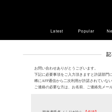
Latest
Popular
N
記
お問い合わせありがとうございます。
下記に必要事項をご入力頂きますと許諾部門
稀にAFP通信から二次利用が許諾されていな
ご連絡の必要な方は、お名前、ご連絡先メー