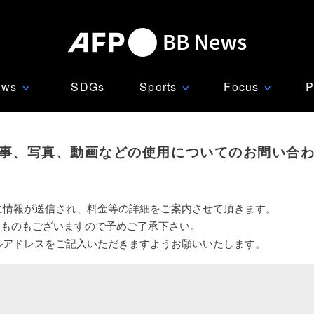
ews
SDGs
Sports
Focus
P
∨
∨
∨
事、写真、動画などの使用についてのお問い合
に情報が送信され、料金等の詳細をご案内させて頂きます。
いものもございますので予めご了承下さい。
ルアドレスをご記入いただきますようお願いいたします。