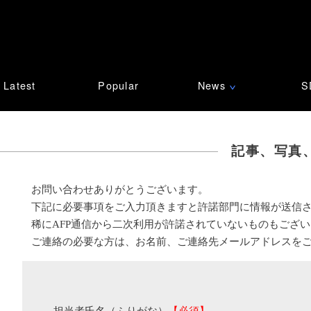
Latest
Popular
News
S
∨
記事、写真
お問い合わせありがとうございます。
下記に必要事項をご入力頂きますと許諾部門に情報が送信
稀にAFP通信から二次利用が許諾されていないものもござ
ご連絡の必要な方は、お名前、ご連絡先メールアドレスを