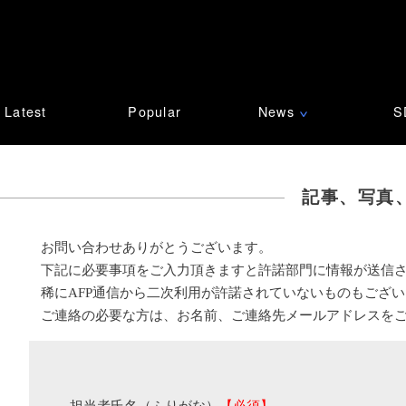
Latest
Popular
News
S
∨
記事、写真
お問い合わせありがとうございます。
下記に必要事項をご入力頂きますと許諾部門に情報が送信
稀にAFP通信から二次利用が許諾されていないものもござ
ご連絡の必要な方は、お名前、ご連絡先メールアドレスを