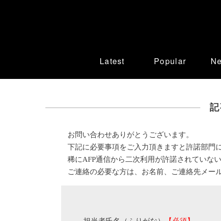
Latest
Popular
N
記
お問い合わせありがとうございます。
下記に必要事項をご入力頂きますと許諾部門
稀にAFP通信から二次利用が許諾されていな
ご連絡の必要な方は、お名前、ご連絡先メー