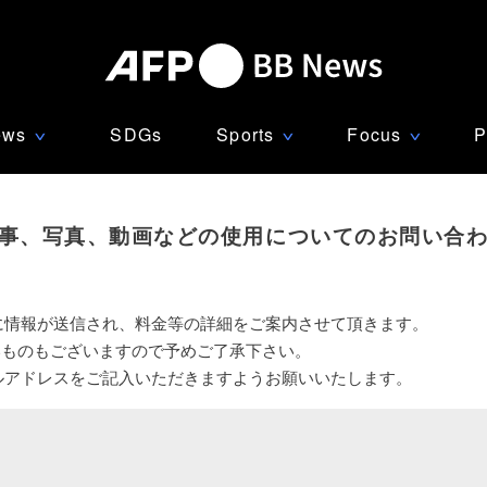
ews
SDGs
Sports
Focus
P
∨
∨
∨
事、写真、動画などの使用についてのお問い合
に情報が送信され、料金等の詳細をご案内させて頂きます。
いものもございますので予めご了承下さい。
ルアドレスをご記入いただきますようお願いいたします。