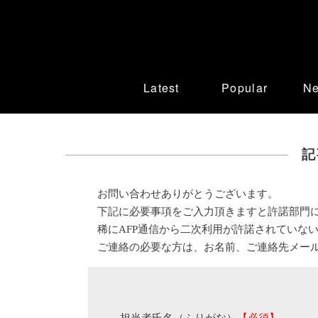
Latest
Popular
N
記
お問い合わせありがとうございます。
下記に必要事項をご入力頂きますと許諾部門
稀にAFP通信から二次利用が許諾されていな
ご連絡の必要な方は、お名前、ご連絡先メー