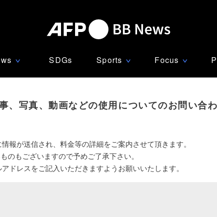
ews
SDGs
Sports
Focus
P
∨
∨
∨
事、写真、動画などの使用についてのお問い合
に情報が送信され、料金等の詳細をご案内させて頂きます。
いものもございますので予めご了承下さい。
ルアドレスをご記入いただきますようお願いいたします。