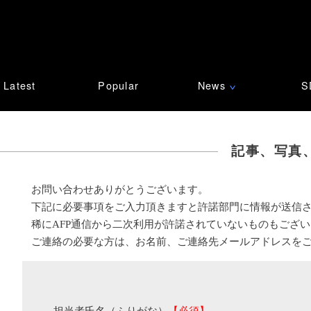
Latest
Popular
News
S
∨
記事、写真
お問い合わせありがとうございます。
下記に必要事項をご入力頂きますと許諾部門に情報が送信
稀にAFP通信から二次利用が許諾されていないものもござ
ご連絡の必要な方は、お名前、ご連絡先メールアドレスを