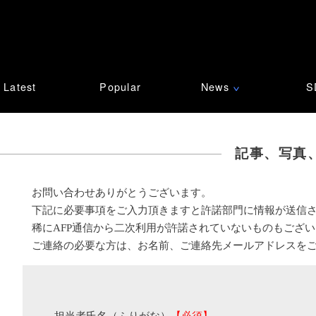
Latest
Popular
News
S
∨
記事、写真
お問い合わせありがとうございます。
下記に必要事項をご入力頂きますと許諾部門に情報が送信
稀にAFP通信から二次利用が許諾されていないものもござ
ご連絡の必要な方は、お名前、ご連絡先メールアドレスを