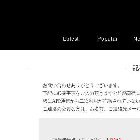
Latest
Popular
N
記
お問い合わせありがとうございます。
下記に必要事項をご入力頂きますと許諾部門
稀にAFP通信から二次利用が許諾されていな
ご連絡の必要な方は、お名前、ご連絡先メー