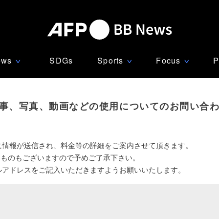
ews
SDGs
Sports
Focus
P
∨
∨
∨
事、写真、動画などの使用についてのお問い合
に情報が送信され、料金等の詳細をご案内させて頂きます。
いものもございますので予めご了承下さい。
ルアドレスをご記入いただきますようお願いいたします。