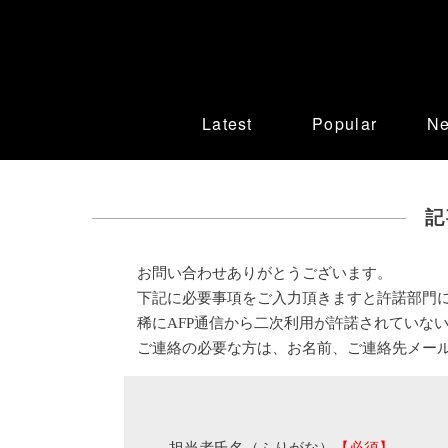
Latest
Popular
N
記
お問い合わせありがとうございます。
下記に必要事項をご入力頂きますと許諾部門
稀にAFP通信から二次利用が許諾されていな
ご連絡の必要な方は、お名前、ご連絡先メー