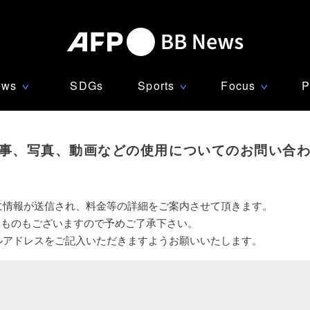
ews
SDGs
Sports
Focus
P
∨
∨
∨
事、写真、動画などの使用についてのお問い合
に情報が送信され、料金等の詳細をご案内させて頂きます。
いものもございますので予めご了承下さい。
ルアドレスをご記入いただきますようお願いいたします。