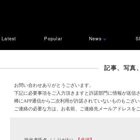
Latest
Popular
News
S
∨
記事、写真
お問い合わせありがとうございます。
下記に必要事項をご入力頂きますと許諾部門に情報が送信
稀にAFP通信から二次利用が許諾されていないものもござ
ご連絡の必要な方は、お名前、ご連絡先メールアドレスを