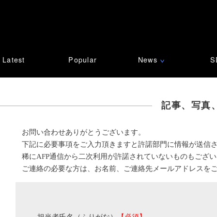
Latest
Popular
News
S
∨
記事、写真
お問い合わせありがとうございます。
下記に必要事項をご入力頂きますと許諾部門に情報が送信
稀にAFP通信から二次利用が許諾されていないものもござ
ご連絡の必要な方は、お名前、ご連絡先メールアドレスを