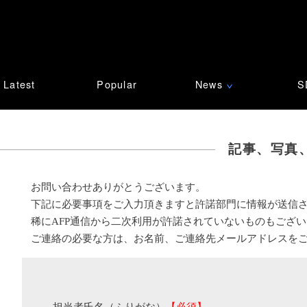
Latest
Popular
News
S
∨
記事、写真
お問い合わせありがとうございます。
下記に必要事項をご入力頂きますと許諾部門に情報が送信
稀にAFP通信から二次利用が許諾されていないものもござ
ご連絡の必要な方は、お名前、ご連絡先メールアドレスを