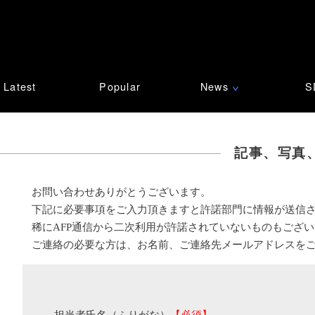
Latest
Popular
News
S
∨
記事、写真
お問い合わせありがとうございます。
下記に必要事項をご入力頂きますと許諾部門に情報が送信
稀にAFP通信から二次利用が許諾されていないものもござ
ご連絡の必要な方は、お名前、ご連絡先メールアドレスを