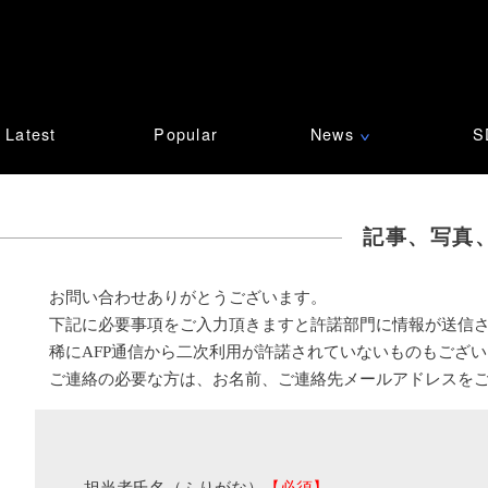
Latest
Popular
News
S
∨
記事、写真
お問い合わせありがとうございます。
下記に必要事項をご入力頂きますと許諾部門に情報が送信
稀にAFP通信から二次利用が許諾されていないものもござ
ご連絡の必要な方は、お名前、ご連絡先メールアドレスを