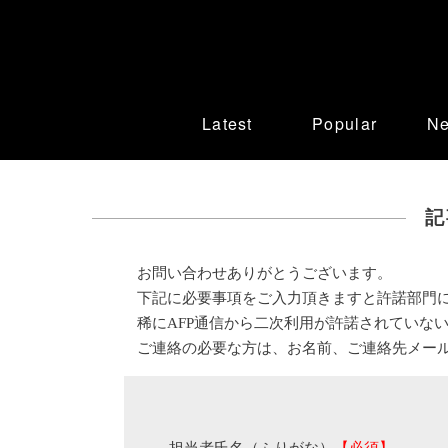
Latest
Popular
N
記
お問い合わせありがとうございます。
下記に必要事項をご入力頂きますと許諾部門
稀にAFP通信から二次利用が許諾されていな
ご連絡の必要な方は、お名前、ご連絡先メー