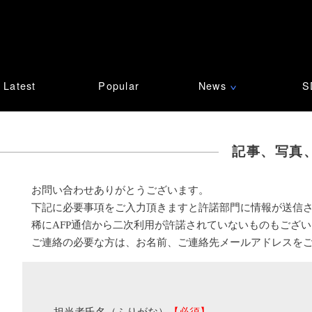
Latest
Popular
News
S
∨
記事、写真
お問い合わせありがとうございます。
下記に必要事項をご入力頂きますと許諾部門に情報が送信
稀にAFP通信から二次利用が許諾されていないものもござ
ご連絡の必要な方は、お名前、ご連絡先メールアドレスを