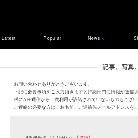
Latest
Popular
News
S
∨
記事、写真
お問い合わせありがとうございます。
下記に必要事項をご入力頂きますと許諾部門に情報が送信
稀にAFP通信から二次利用が許諾されていないものもござ
ご連絡の必要な方は、お名前、ご連絡先メールアドレスを