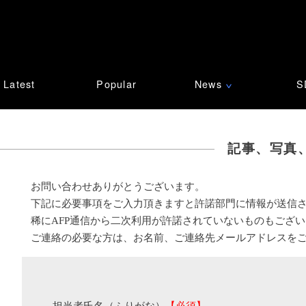
Latest
Popular
News
S
∨
記事、写真
お問い合わせありがとうございます。
下記に必要事項をご入力頂きますと許諾部門に情報が送信
稀にAFP通信から二次利用が許諾されていないものもござ
ご連絡の必要な方は、お名前、ご連絡先メールアドレスを