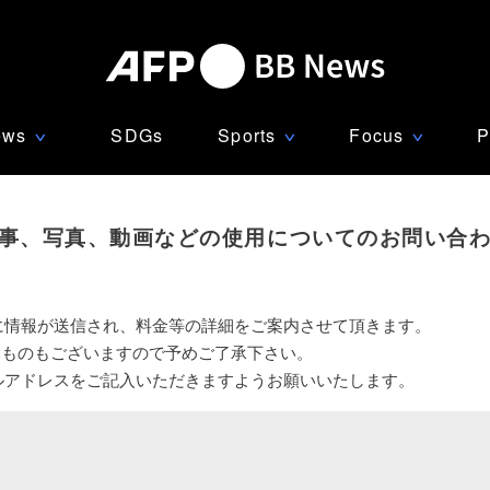
ews
SDGs
Sports
Focus
P
∨
∨
∨
事、写真、動画などの使用についてのお問い合
に情報が送信され、料金等の詳細をご案内させて頂きます。
いものもございますので予めご了承下さい。
ルアドレスをご記入いただきますようお願いいたします。