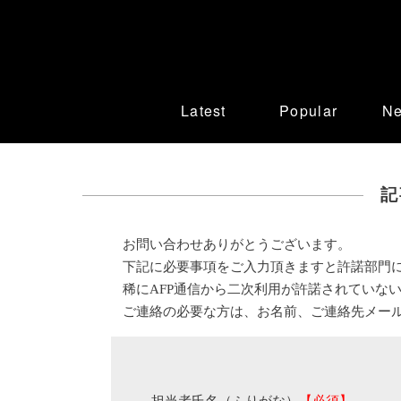
Latest
Popular
N
記
お問い合わせありがとうございます。
下記に必要事項をご入力頂きますと許諾部門
稀にAFP通信から二次利用が許諾されていな
ご連絡の必要な方は、お名前、ご連絡先メー