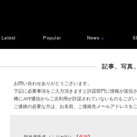
Latest
Popular
News
S
∨
記事、写真
お問い合わせありがとうございます。
下記に必要事項をご入力頂きますと許諾部門に情報が送信
稀にAFP通信から二次利用が許諾されていないものもござ
ご連絡の必要な方は、お名前、ご連絡先メールアドレスを