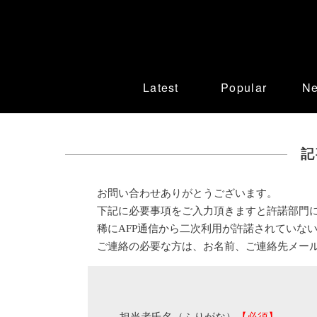
Latest
Popular
N
記
お問い合わせありがとうございます。
下記に必要事項をご入力頂きますと許諾部門
稀にAFP通信から二次利用が許諾されていな
ご連絡の必要な方は、お名前、ご連絡先メー