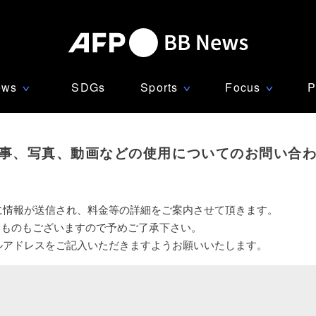
ews
SDGs
Sports
Focus
P
∨
∨
∨
事、写真、動画などの使用についてのお問い合
に情報が送信され、料金等の詳細をご案内させて頂きます。
いものもございますので予めご了承下さい。
ルアドレスをご記入いただきますようお願いいたします。