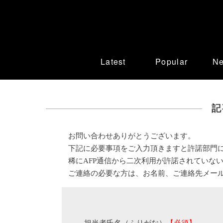
Latest
Popular
N
記
お問い合わせありがとうございます。
下記に必要事項をご入力頂きますと許諾部門
稀にAFP通信から二次利用が許諾されていな
ご連絡の必要な方は、お名前、ご連絡先メー