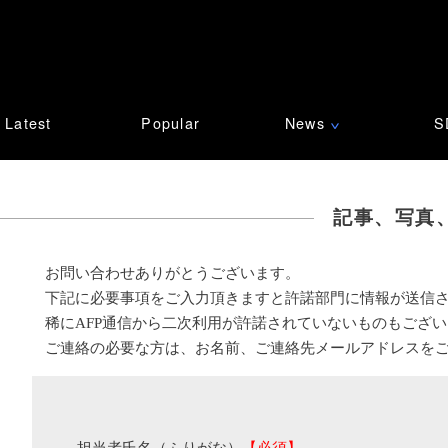
Latest
Popular
News
S
∨
記事、写真
お問い合わせありがとうございます。
下記に必要事項をご入力頂きますと許諾部門に情報が送信
稀にAFP通信から二次利用が許諾されていないものもござ
ご連絡の必要な方は、お名前、ご連絡先メールアドレスを