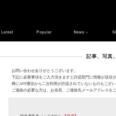
Latest
Popular
News
S
∨
記事、写真
お問い合わせありがとうございます。
下記に必要事項をご入力頂きますと許諾部門に情報が送信
稀にAFP通信から二次利用が許諾されていないものもござ
ご連絡の必要な方は、お名前、ご連絡先メールアドレスを