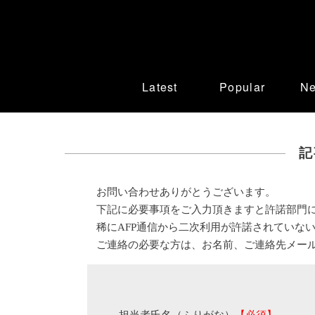
Latest
Popular
N
記
お問い合わせありがとうございます。
下記に必要事項をご入力頂きますと許諾部門
稀にAFP通信から二次利用が許諾されていな
ご連絡の必要な方は、お名前、ご連絡先メー