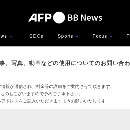
ews
SDGs
Sports
Focus
P
∨
∨
∨
事、写真、動画などの使用についてのお問い合
に情報が送信され、料金等の詳細をご案内させて頂きます。
いものもございますので予めご了承下さい。
ルアドレスをご記入いただきますようお願いいたします。