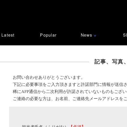
Latest
Popular
News
S
∨
記事、写真
お問い合わせありがとうございます。
下記に必要事項をご入力頂きますと許諾部門に情報が送信
稀にAFP通信から二次利用が許諾されていないものもござ
ご連絡の必要な方は、お名前、ご連絡先メールアドレスを