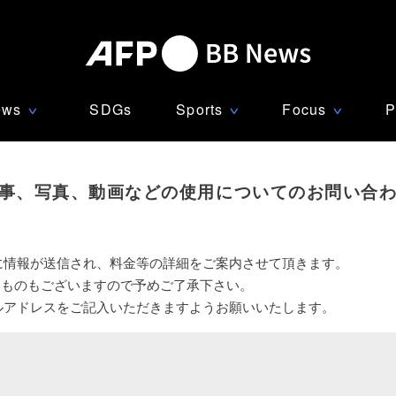
ews
SDGs
Sports
Focus
P
∨
∨
∨
事、写真、動画などの使用についてのお問い合
に情報が送信され、料金等の詳細をご案内させて頂きます。
いものもございますので予めご了承下さい。
ルアドレスをご記入いただきますようお願いいたします。