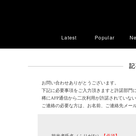
Latest
Popular
N
記
お問い合わせありがとうございます。
下記に必要事項をご入力頂きますと許諾部門
稀にAFP通信から二次利用が許諾されていな
ご連絡の必要な方は、お名前、ご連絡先メー