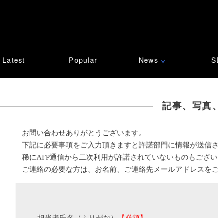
Latest
Popular
News
S
∨
記事、写真
お問い合わせありがとうございます。
下記に必要事項をご入力頂きますと許諾部門に情報が送信
稀にAFP通信から二次利用が許諾されていないものもござ
ご連絡の必要な方は、お名前、ご連絡先メールアドレスを