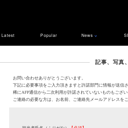
Latest
Popular
News
S
∨
記事、写真
お問い合わせありがとうございます。
下記に必要事項をご入力頂きますと許諾部門に情報が送信
稀にAFP通信から二次利用が許諾されていないものもござ
ご連絡の必要な方は、お名前、ご連絡先メールアドレスを