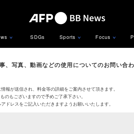
ews
SDGs
Sports
Focus
P
∨
∨
∨
事、写真、動画などの使用についてのお問い合
に情報が送信され、料金等の詳細をご案内させて頂きます。
いものもございますので予めご了承下さい。
ルアドレスをご記入いただきますようお願いいたします。