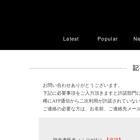
Latest
Popular
N
記
お問い合わせありがとうございます。
下記に必要事項をご入力頂きますと許諾部門
稀にAFP通信から二次利用が許諾されていな
ご連絡の必要な方は、お名前、ご連絡先メー