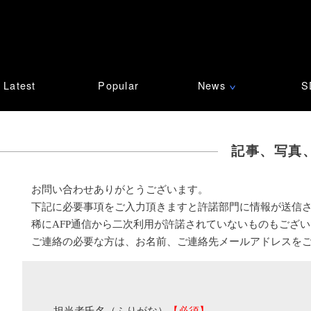
Latest
Popular
News
S
∨
記事、写真
お問い合わせありがとうございます。
下記に必要事項をご入力頂きますと許諾部門に情報が送信
稀にAFP通信から二次利用が許諾されていないものもござ
ご連絡の必要な方は、お名前、ご連絡先メールアドレスを