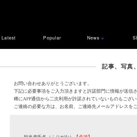
Latest
Popular
News
S
∨
記事、写真
お問い合わせありがとうございます。
下記に必要事項をご入力頂きますと許諾部門に情報が送信
稀にAFP通信から二次利用が許諾されていないものもござ
ご連絡の必要な方は、お名前、ご連絡先メールアドレスを