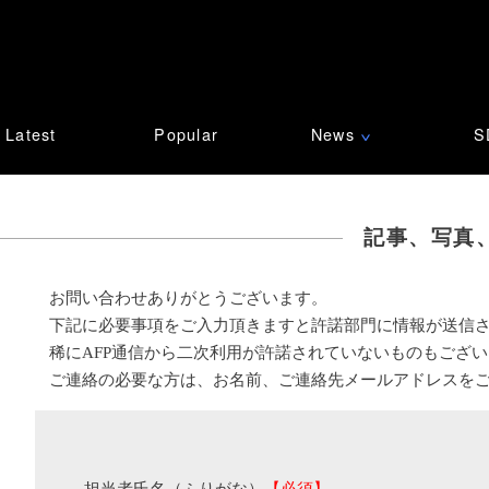
Latest
Popular
News
S
∨
記事、写真
お問い合わせありがとうございます。
下記に必要事項をご入力頂きますと許諾部門に情報が送信
稀にAFP通信から二次利用が許諾されていないものもござ
ご連絡の必要な方は、お名前、ご連絡先メールアドレスを