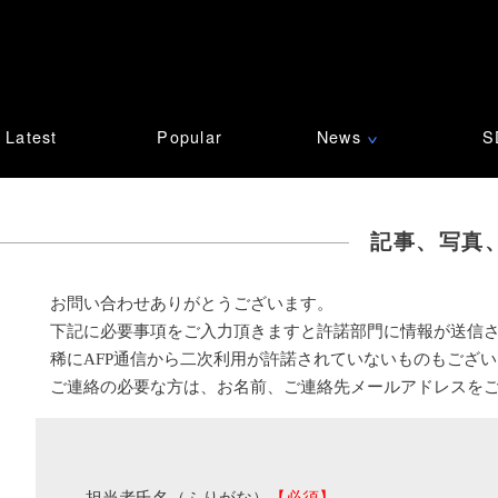
Latest
Popular
News
S
∨
記事、写真
お問い合わせありがとうございます。
下記に必要事項をご入力頂きますと許諾部門に情報が送信
稀にAFP通信から二次利用が許諾されていないものもござ
ご連絡の必要な方は、お名前、ご連絡先メールアドレスを