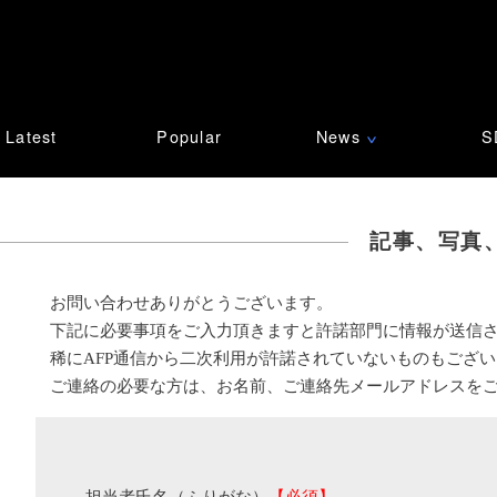
Latest
Popular
News
S
∨
記事、写真
お問い合わせありがとうございます。
下記に必要事項をご入力頂きますと許諾部門に情報が送信
稀にAFP通信から二次利用が許諾されていないものもござ
ご連絡の必要な方は、お名前、ご連絡先メールアドレスを