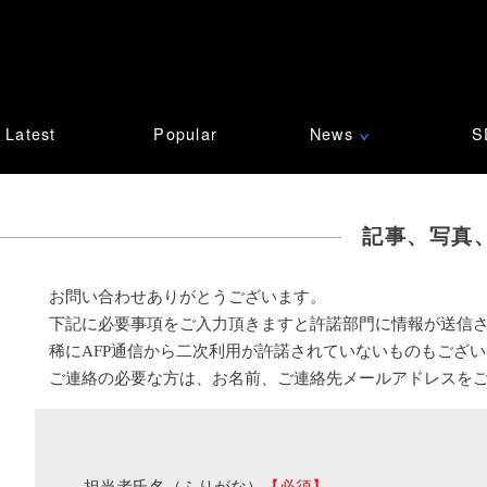
Latest
Popular
News
S
∨
記事、写真
お問い合わせありがとうございます。
下記に必要事項をご入力頂きますと許諾部門に情報が送信
稀にAFP通信から二次利用が許諾されていないものもござ
ご連絡の必要な方は、お名前、ご連絡先メールアドレスを