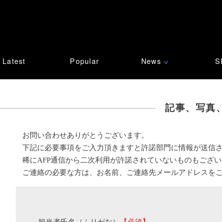
Latest
Popular
News
S
∨
記事、写真
お問い合わせありがとうございます。
下記に必要事項をご入力頂きますと許諾部門に情報が送信
稀にAFP通信から二次利用が許諾されていないものもござ
ご連絡の必要な方は、お名前、ご連絡先メールアドレスを