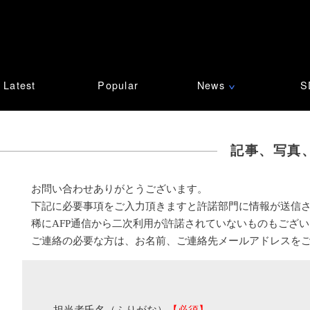
Latest
Popular
News
S
∨
記事、写真
お問い合わせありがとうございます。
下記に必要事項をご入力頂きますと許諾部門に情報が送信
稀にAFP通信から二次利用が許諾されていないものもござ
ご連絡の必要な方は、お名前、ご連絡先メールアドレスを