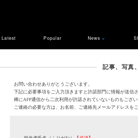
Latest
Popular
News
S
∨
記事、写真
お問い合わせありがとうございます。
下記に必要事項をご入力頂きますと許諾部門に情報が送信
稀にAFP通信から二次利用が許諾されていないものもござ
ご連絡の必要な方は、お名前、ご連絡先メールアドレスを