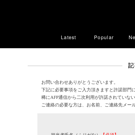
Latest
Popular
N
記
お問い合わせありがとうございます。
下記に必要事項をご入力頂きますと許諾部門
稀にAFP通信から二次利用が許諾されていな
ご連絡の必要な方は、お名前、ご連絡先メー