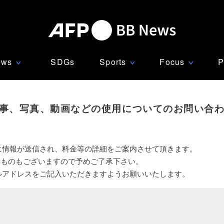
ews
SDGs
Sports
Focus
P
∨
∨
∨
事、写真、動画などの使用についてのお問い合
に情報が送信され、料金等の詳細をご案内させて頂きます。
いものもございますので予めご了承下さい。
ルアドレスをご記入いただきますようお願いいたします。