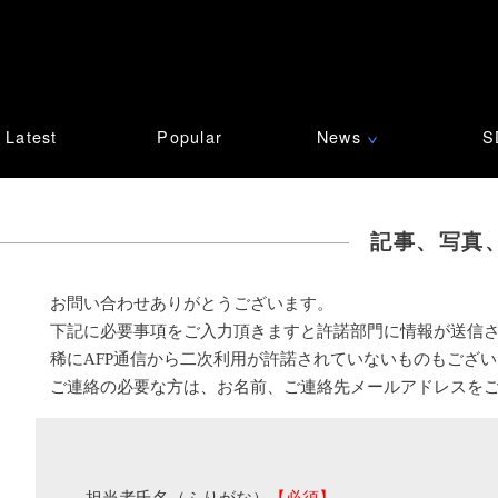
Latest
Popular
News
S
∨
記事、写真
お問い合わせありがとうございます。
下記に必要事項をご入力頂きますと許諾部門に情報が送信
稀にAFP通信から二次利用が許諾されていないものもござ
ご連絡の必要な方は、お名前、ご連絡先メールアドレスを