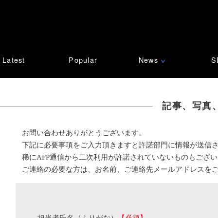
Latest
Popular
News
S
∨
記事、写真
お問い合わせありがとうございます。
下記に必要事項をご入力頂きますと許諾部門に情報が送信
稀にAFP通信から二次利用が許諾されていないものもござ
ご連絡の必要な方は、お名前、ご連絡先メールアドレスを