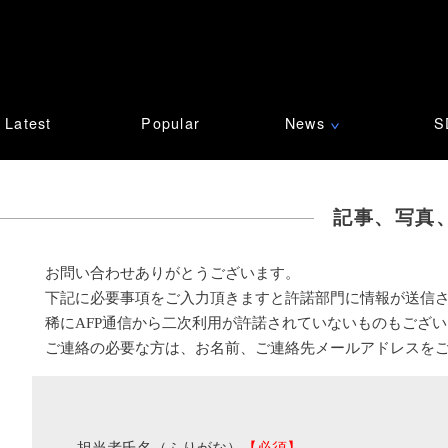
Latest
Popular
News
S
∨
記事、写真
お問い合わせありがとうございます。
下記に必要事項をご入力頂きますと許諾部門に情報が送信
稀にAFP通信から二次利用が許諾されていないものもござ
ご連絡の必要な方は、お名前、ご連絡先メールアドレスを