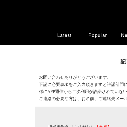
Latest
Popular
N
記
お問い合わせありがとうございます。
下記に必要事項をご入力頂きますと許諾部門
稀にAFP通信から二次利用が許諾されていな
ご連絡の必要な方は、お名前、ご連絡先メー