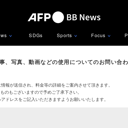
ews
SDGs
Sports
Focus
P
∨
∨
∨
事、写真、動画などの使用についてのお問い合
に情報が送信され、料金等の詳細をご案内させて頂きます。
いものもございますので予めご了承下さい。
ルアドレスをご記入いただきますようお願いいたします。