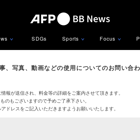
ews
SDGs
Sports
Focus
P
∨
∨
∨
事、写真、動画などの使用についてのお問い合
に情報が送信され、料金等の詳細をご案内させて頂きます。
いものもございますので予めご了承下さい。
ルアドレスをご記入いただきますようお願いいたします。