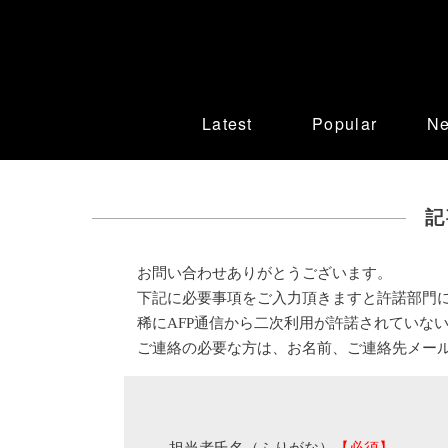
Latest
Popular
N
記
お問い合わせありがとうございます。
下記に必要事項をご入力頂きますと許諾部門
稀にAFP通信から二次利用が許諾されていな
ご連絡の必要な方は、お名前、ご連絡先メー