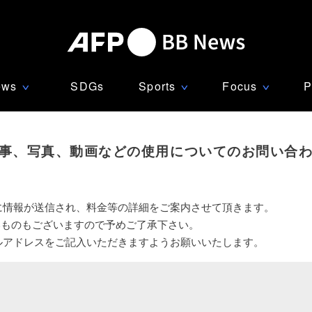
ews
SDGs
Sports
Focus
P
∨
∨
∨
事、写真、動画などの使用についてのお問い合
に情報が送信され、料金等の詳細をご案内させて頂きます。
いものもございますので予めご了承下さい。
ルアドレスをご記入いただきますようお願いいたします。