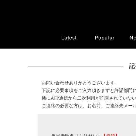
Latest
Popular
N
記
お問い合わせありがとうございます。
下記に必要事項をご入力頂きますと許諾部門
稀にAFP通信から二次利用が許諾されていな
ご連絡の必要な方は、お名前、ご連絡先メー