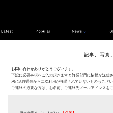
Latest
Popular
News
S
∨
記事、写真
お問い合わせありがとうございます。
下記に必要事項をご入力頂きますと許諾部門に情報が送信
稀にAFP通信から二次利用が許諾されていないものもござ
ご連絡の必要な方は、お名前、ご連絡先メールアドレスを