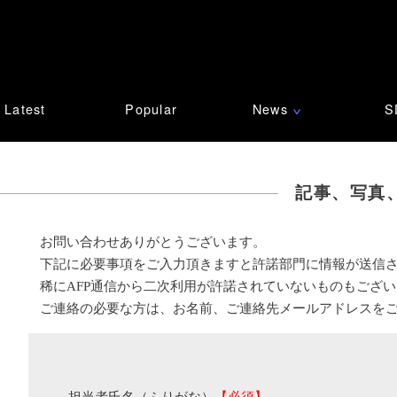
Latest
Popular
News
S
∨
記事、写真
お問い合わせありがとうございます。
下記に必要事項をご入力頂きますと許諾部門に情報が送信
稀にAFP通信から二次利用が許諾されていないものもござ
ご連絡の必要な方は、お名前、ご連絡先メールアドレスを