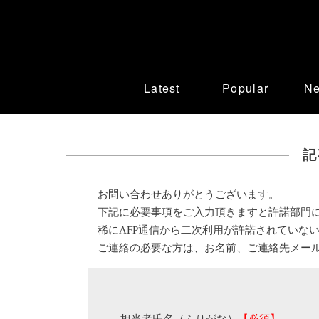
Latest
Popular
N
記
お問い合わせありがとうございます。
下記に必要事項をご入力頂きますと許諾部門
稀にAFP通信から二次利用が許諾されていな
ご連絡の必要な方は、お名前、ご連絡先メー