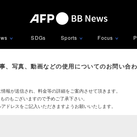
ews
SDGs
Sports
Focus
P
∨
∨
∨
事、写真、動画などの使用についてのお問い合
に情報が送信され、料金等の詳細をご案内させて頂きます。
いものもございますので予めご了承下さい。
ルアドレスをご記入いただきますようお願いいたします。