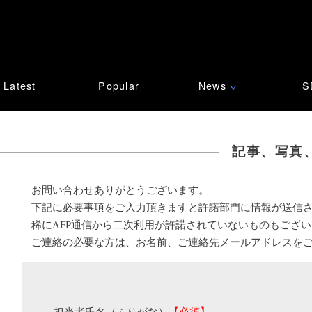
Latest
Popular
News
S
∨
記事、写真
お問い合わせありがとうございます。
下記に必要事項をご入力頂きますと許諾部門に情報が送信
稀にAFP通信から二次利用が許諾されていないものもござ
ご連絡の必要な方は、お名前、ご連絡先メールアドレスを